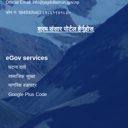
Official Email:
info@jagdullamun.gov.np
फोन नंः
9849305462
|
९८६१९४१८३०
श्रम संसार पोर्टल हेर्नुहोस्
eGov services
घटना दर्ता
सामाजिक सुरक्षा
नागरिक वडापत्र
Google Plus Code