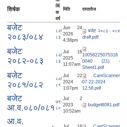
र्थि
शिर्षक
मिति
दस्तावेज
क
वर्ष
बजेट
Jun 24
८२/
बजेट २०८३ - ०८४
2026 -
२०८३/०८४
८३
draft.pdf
4:38pm
बजेट
Jul 16
८२/
10056225075316
2025 -
२०८२-०८३
८३
0040 (21) -
11:07am
Sheet1.pdf
बजेट
Jul 22
CamScanner
८०/
2024 -
07-22-2024
२०८१/०८२
८१
1:07pm
12.58.pdf
बजेट
Jul 2
७९-
2023 -
budget8081.pdf
आ.व.०८०/०८१
८०
10:52am
आ.व.
Jul 16
CamScanner