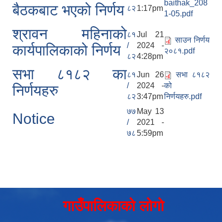
baithak_208
बैठकबाट भएको निर्णय
८२
1:17pm
1-05.pdf
श्रावन महिनाको
८१
Jul 21
साउन निर्णय
/
2024 -
कार्यपालिकाको निर्णय
२०८१.pdf
८२
4:28pm
सभा ८१८२ का
८१
Jun 26
सभा ८१८२
/
2024 -
को
निर्णयहरु
८२
3:47pm
निर्णयहरु.pdf
७७
May 13
Notice
/
2021 -
७८
5:59pm
गाउँपालिकाको लोगो