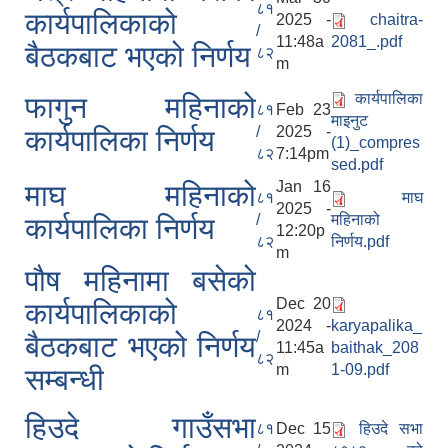
८१
कार्यपालिकाको
2025 -
chaitra-
/
11:48a
2081_.pdf
बैठकबाट भएको निर्णय
८२
m
कार्यपालिका
फागुन महिनाको
८१
Feb 23
माइनुट
/
2025 -
कार्यपालिका निर्णय
(1)_compres
८२
7:14pm
sed.pdf
Jan 16
माघ महिनाको
८१
माघ
2025 -
/
महिनाको
कार्यपालिका निर्णय
12:20p
८२
निर्णय.pdf
m
पौष महिनामा बसेको
Dec 20
कार्यपालिकाको
८१
2024 -
karyapalika_
/
बैठकबाट भएको निर्णय
11:45a
baithak_208
८२
m
1-09.pdf
सम्बन्धी
हिउदे गाउँसभा
८१
Dec 15
हिउदे सभा