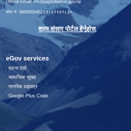
Official Email:
info@jagdullamun.gov.np
फोन नंः
9849305462
|
९८६१९४१८३०
श्रम संसार पोर्टल हेर्नुहोस्
eGov services
घटना दर्ता
सामाजिक सुरक्षा
नागरिक वडापत्र
Google Plus Code