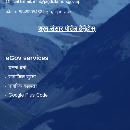
Official Email:
info@jagdullamun.gov.np
फोन नंः
9849305462
|
९८६१९४१८३०
श्रम संसार पोर्टल हेर्नुहोस्
eGov services
घटना दर्ता
सामाजिक सुरक्षा
नागरिक वडापत्र
Google Plus Code