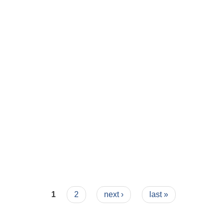
1
2
next ›
last »