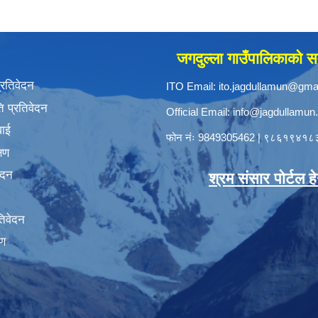
जगदुल्ला गाउँपालिकाको सम
प्रतिवेदन
ITO Email:
ito.jagdullamun@gma
 प्रतिवेदन
Official Email:
info@jagdullamun
वाई
फोन नंः
9849305462
|
९८६१९४१८
्षण
ेदन
श्रम संसार पोर्टल हेर्
तिवेदन
षण