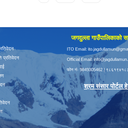
जगदुल्ला गाउँपालिकाको सम
प्रतिवेदन
ITO Email:
ito.jagdullamun@gma
 प्रतिवेदन
Official Email:
info@jagdullamun
वाई
फोन नंः
9849305462
|
९८६१९४१८
्षण
ेदन
श्रम संसार पोर्टल हेर्
तिवेदन
षण