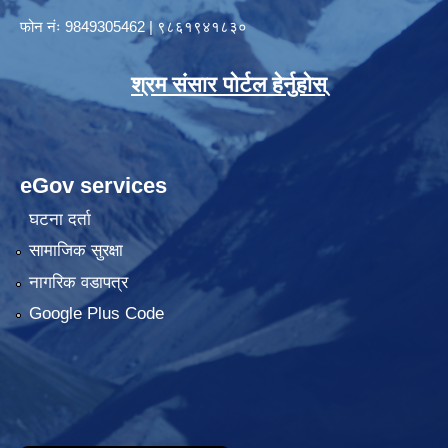
फोन नंः
9849305462
|
९८६१९४१८३०
श्रम संसार पोर्टल हेर्नुहोस्
eGov services
घटना दर्ता
सामाजिक सुरक्षा
नागरिक वडापत्र
Google Plus Code