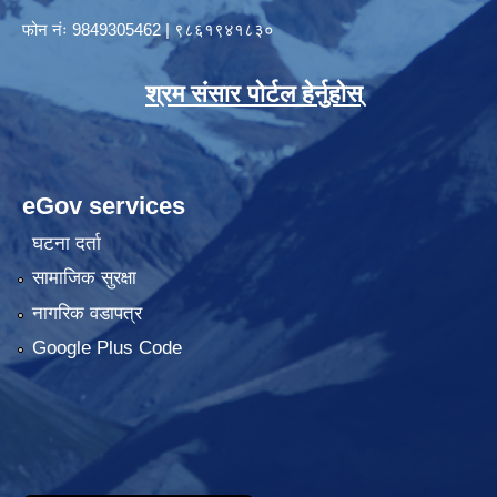
फोन नंः
9849305462
|
९८६१९४१८३०
श्रम संसार पोर्टल हेर्नुहोस्
eGov services
घटना दर्ता
सामाजिक सुरक्षा
नागरिक वडापत्र
Google Plus Code